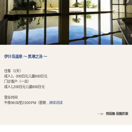
伊计岛温泉 〜 黑潮之汤 〜
住客（1天）
成人1，000日元儿童600日元
门诊客户（一旦）
成人1,200日元儿童800日元
营业时间
午夜06:00至23:00 PM（星期
…
继续阅读
到设施·设施页面