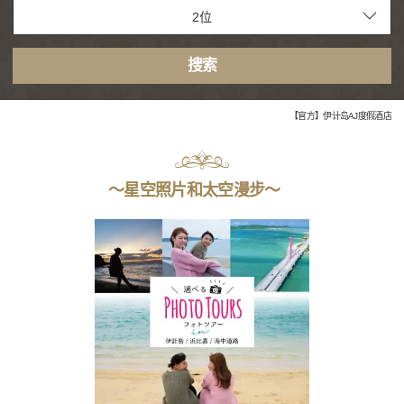
搜索
【官方】伊计岛AJ度假酒店
〜星空照片和太空漫步〜