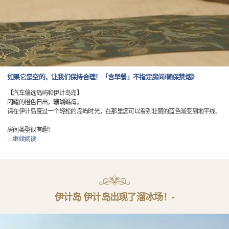
如果它是空的，让我们保持合理！「含早餐」不指定房间/确保禁烟》
【汽车偏远岛屿和伊计岛岛】
闪耀的橙色日出，珊瑚礁海。
请在伊计岛度过一个轻松的岛屿时光，在那里您可以看到壮丽的蓝色渐变到地平线。
房间类型很有趣！
…
继续阅读
伊计岛 伊计岛出现了溜冰场！-