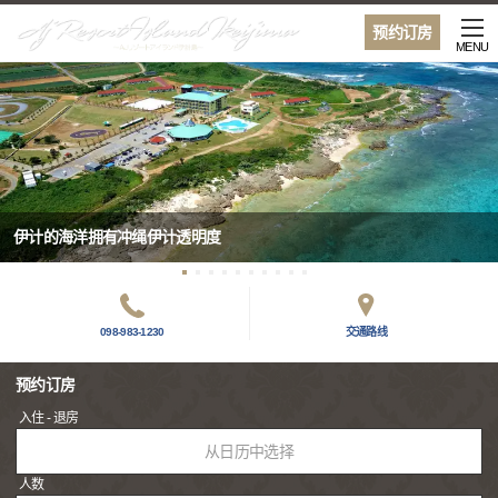
预约订房
MENU
伊计的海洋拥有冲绳伊计透明度
098-983-1230
交通路线
预约订房
入住 - 退房
从日历中选择
人数