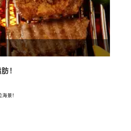
脂肪！
座位海景！