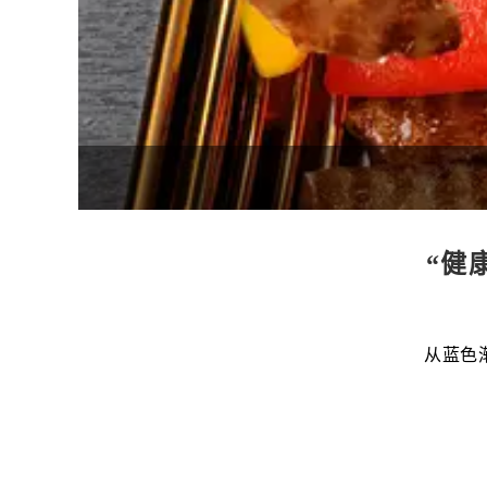
“健
从蓝色渐