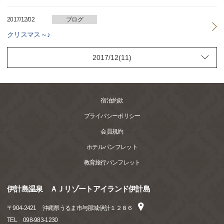
2017/12/02
ブログ
クリスマス～♪
宿泊約款
プライバシーポリシー
会員規約
ホテルパンフレット
教育旅行パンフレット
伊計島温泉 ＡＪリゾートアイランド伊計島
〒
904-2421
沖縄県うるま市与那城伊計１２８６
TEL
098-983-1230