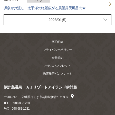
2023/01/15
ブログ
源泉かけ流し！太平洋の絶景広がる展望露天風呂☆★
宿泊約款
プライバシーポリシー
会員規約
ホテルパンフレット
教育旅行パンフレット
伊計島温泉 ＡＪリゾートアイランド伊計島
〒
904-2421
沖縄県うるま市与那城伊計１２８６
TEL
098-983-1230
FAX
098-983-1231