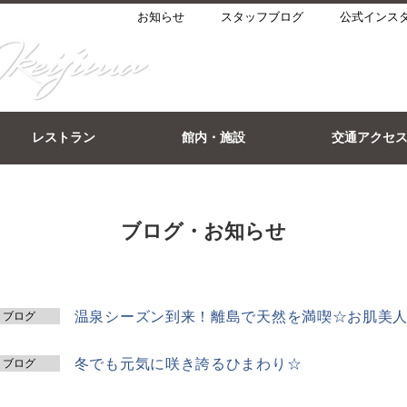
お知らせ
スタッフブログ
公式インス
レストラン
館内・施設
交通アクセ
ブログ・お知らせ
温泉シーズン到来！離島で天然を満喫☆お肌美人
ブログ
冬でも元気に咲き誇るひまわり☆
ブログ