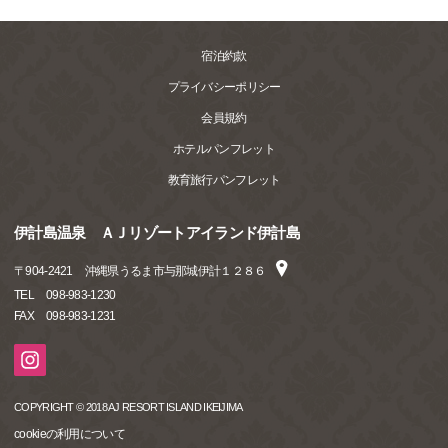
宿泊約款
プライバシーポリシー
会員規約
ホテルパンフレット
教育旅行パンフレット
伊計島温泉 ＡＪリゾートアイランド伊計島
〒
904-2421
沖縄県うるま市与那城伊計１２８６
TEL
098-983-1230
FAX
098-983-1231
COPYRIGHT © 2018 AJ RESORT ISLAND IKEIJIMA
cookieの利用について