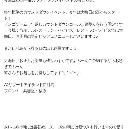
今回は2018年度カウントダウンイベントのお知らせ。
毎年恒例のカウントダウンイベント、今年は大晦日の夜からスター
ト！
ビンゴゲーム、年越しカウントダウンコール、鏡割りを行う予定です
（会場：当ホテルレストラン・ハイビス）レストランハイビスでは大
晦日、お正月の限定ビッフェメニューもございますよ♪
また伊計島から昇る日の出も絶景ですよ☆
大晦日、お正月お部屋も残りわずかですよぶーんご予約するならお急
ぎでぶーん
皆さんのお越しをお待ちしてます＼＾▽＾／
AJリゾートアイランド伊計島
フロント 具志堅・福原
1/1～1/8の朝には書初め、1/1・1/2の朝には餅つきも行いますので是非