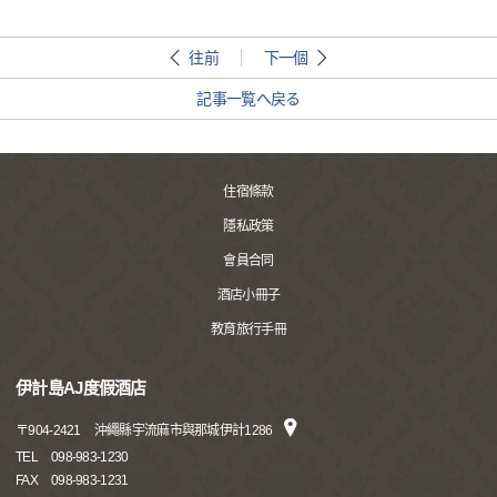
往前
下一個
記事一覧へ戻る
住宿條款
隱私政策
會員合同
酒店小冊子
教育旅行手冊
伊計島AJ度假酒店
〒
904-2421
沖繩縣宇流麻市與那城伊計1286
TEL
098-983-1230
FAX
098-983-1231