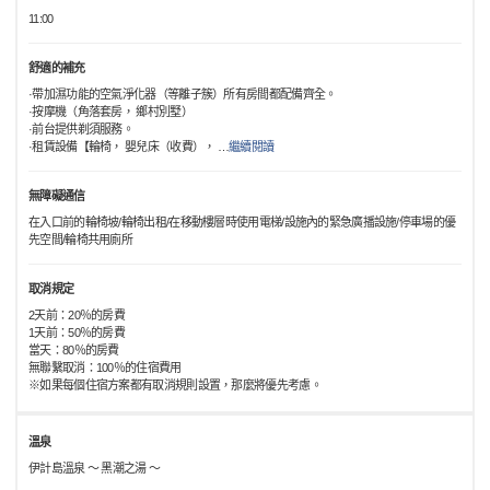
11:00
舒適的補充
·帶加濕功能的空氣淨化器（等離子簇）所有房間都配備齊全。
·按摩機（角落套房， 鄉村別墅）
·前台提供剃須服務。
·租賃設備【輪椅， 嬰兒床（收費），
…
繼續閱讀
無障礙通信
在入口前的輪椅坡/輪椅出租/在移動樓層時使用電梯/設施內的緊急廣播設施/停車場的優
先空間/輪椅共用廁所
取消規定
2天前：20％的房費
1天前：50％的房費
當天：80％的房費
無聯繫取消：100％的住宿費用
※如果每個住宿方案都有取消規則設置，那麼將優先考慮。
溫泉
伊計島溫泉 〜 黑潮之湯 〜