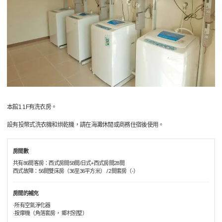
本館1 1F有洗衣房。
設有投幣式洗衣機和烘乾機，請在海灘休閒或商務住宿後使用。
房間數
共有86間客房：西式房間58間/日式+西式房間28間
西式故障：56間雙床房（36至36平方米） / 2間套房（-）
房間的補充
·所有空氣淨化器
·按摩機（角落套房， 鄉村別墅）