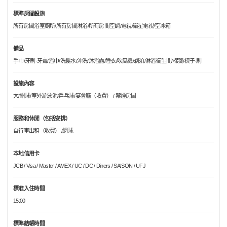
標準房間設施
所有房間浴室廁所/所有房間淋浴/所有房間空調/電視/衛星電視/空冰箱
備品
手巾/牙刷·牙膏/浴巾/洗髮水/沖洗/沐浴露/睡衣/吹風機/剃須/淋浴衛生間/棉籤/梳子·刷
設施內容
大/網球/室外游泳池/乒乓球/宴會廳（收費） / 禁煙房間
服務和休閒（包括安排）
自行車出租（收費） /網球
本地信用卡
JCB / Visa / Master / AMEX / UC / DC / Diners / SAISON / UFJ
標准入住時間
15:00
標準結帳時間