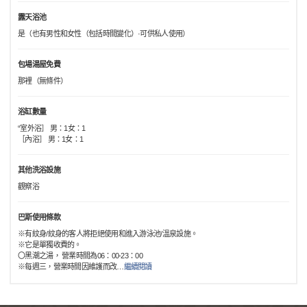
露天浴池
是（也有男性和女性（包括時間變化）·可供私人使用）
包場湯屋免費
那裡（無條件）
浴缸數量
“室外浴］ 男：1女：1
［內浴］ 男：1女：1
其他洗浴設施
觀察浴
巴斯使用條款
※有紋身/紋身的客人將拒絕使用和進入游泳池/溫泉設施。
※它是單獨收費的。
〇黑潮之湯， 營業時間為06：00-23：00
※每週三，營業時間因維護而改
…
繼續閱讀