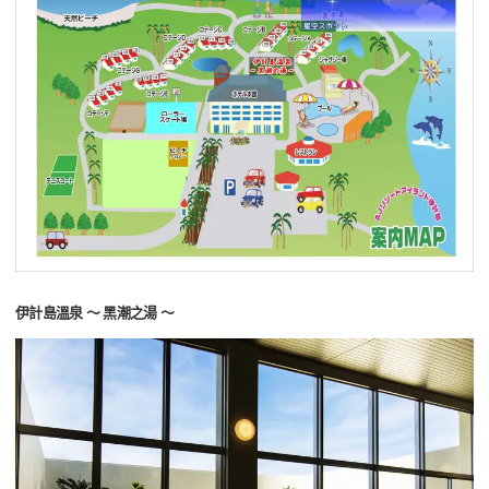
伊計島溫泉 〜 黑潮之湯 〜