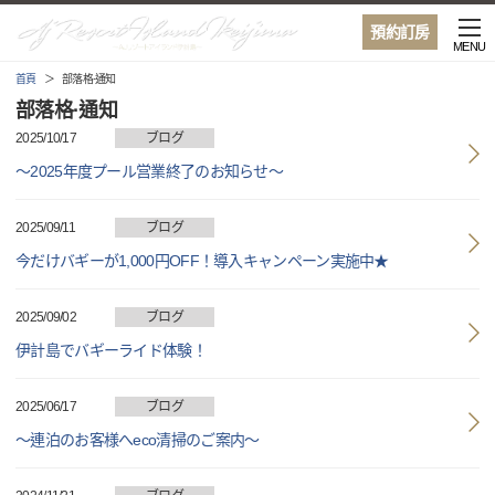
預約訂房
MENU
首頁
部落格·通知
部落格·通知
2025/10/17
ブログ
～2025年度プール営業終了のお知らせ～
2025/09/11
ブログ
今だけバギーが1,000円OFF！導入キャンペーン実施中★
2025/09/02
ブログ
伊計島でバギーライド体験！
2025/06/17
ブログ
～連泊のお客様へeco清掃のご案内～