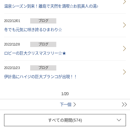
温泉シーズン到来！離島で天然を満喫☆お肌美人の湯♪
2022/12/01
ブログ
冬でも元気に咲き誇るひまわり☆
2022/11/28
ブログ
ロビーの巨大クリスマスツリー☆★
2022/11/23
ブログ
伊計島にハイジの巨大ブランコが出現！！
1
/
20
下一個