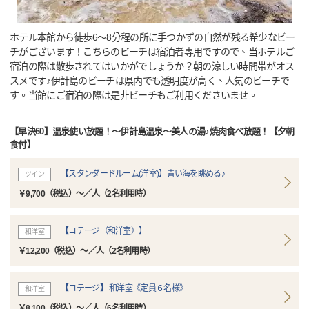
ホテル本館から徒歩6～8分程の所に手つかずの自然が残る希少なビー
チがございます！こちらのビーチは宿泊者専用ですので、当ホテルご
宿泊の際は散歩されてはいかがでしょうか？朝の涼しい時間帯がオス
スメです♪伊計島のビーチは県内でも透明度が高く、人気のビーチで
す。当館にご宿泊の際は是非ビーチもご利用くださいませ。
【早決60】温泉使い放題！～伊計島温泉～美人の湯♪焼肉食べ放題！【夕朝
食付】
【スタンダードルーム(洋室)】青い海を眺める♪
ツイン
￥9,700（税込）～／人（2名利用時）
【コテージ（和洋室）】
和洋室
￥12,200（税込）～／人（2名利用時）
【コテージ】 和洋室《定員６名様》
和洋室
￥8,100（税込）～／人（6名利用時）