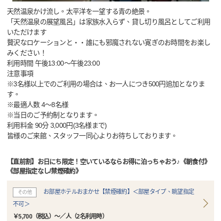
天然温泉かけ流し。太平洋を一望する青の絶景。
「天然温泉の展望風呂」は家族水入らず、貸し切り風呂としてご利用
いただけます
贅沢なロケーションと・・誰にも邪魔されない寛ぎのお時間をお楽し
みください！
利用時間 午後13:00～午後23:00
注意事項
※3名様以上でのご利用の場合は、お一人につき500円追加となりま
す。
※最適人数 4～8名様
※当日のご予約制となります。
利用料金 90分 3,000円(3名様まで)
皆様のご来館、スタッフ一同心よりお待ちしております。
【直前割】お日にち限定！空いているならお得に泊っちゃおう♪《朝食付》
《部屋指定なし/禁煙確約》
お部屋ホテルおまかせ【禁煙確約】＜部屋タイプ、眺望指定
その他
不可＞
￥5,700（税込）～／人（2名利用時）