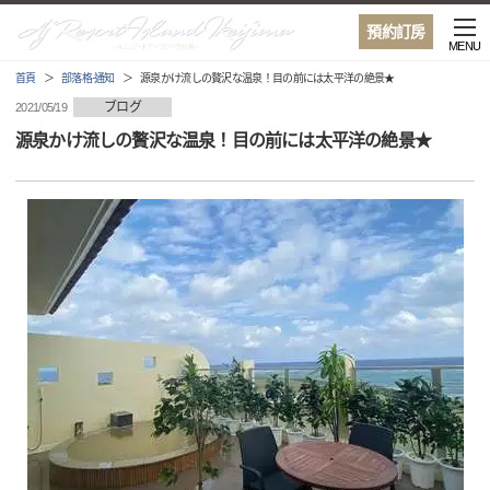
預約訂房
MENU
首頁
部落格·通知
源泉かけ流しの贅沢な温泉！目の前には太平洋の絶景★
ブログ
2021/05/19
源泉かけ流しの贅沢な温泉！目の前には太平洋の絶景★