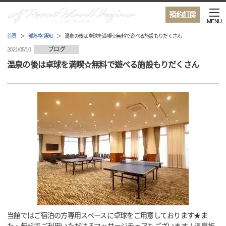
預約訂房
MENU
首頁
部落格·通知
温泉の後は卓球を満喫☆無料で遊べる施設もりだくさん
ブログ
2021/05/10
温泉の後は卓球を満喫☆無料で遊べる施設もりだくさん
当館ではご宿泊の方専用スペースに卓球をご用意しております★ま