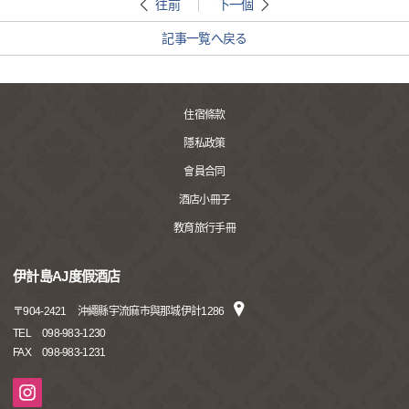
往前
下一個
記事一覧へ戻る
住宿條款
隱私政策
會員合同
酒店小冊子
教育旅行手冊
伊計島AJ度假酒店
〒
904-2421
沖繩縣宇流麻市與那城伊計1286
TEL
098-983-1230
FAX
098-983-1231