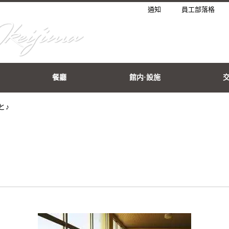
通知
員工部落格
餐廳
館内·設施
と♪