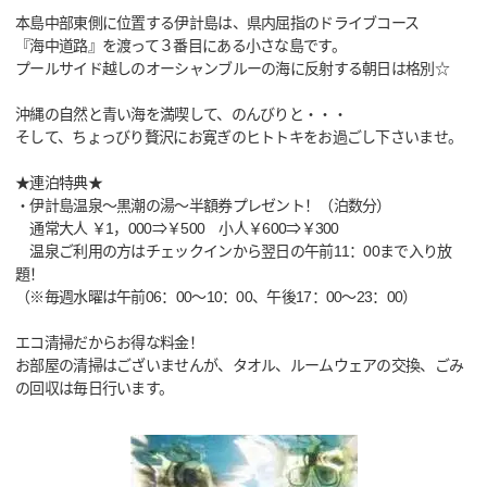
本島中部東側に位置する伊計島は、県内屈指のドライブコース
『海中道路』を渡って３番目にある小さな島です。
プールサイド越しのオーシャンブルーの海に反射する朝日は格別☆
沖縄の自然と青い海を満喫して、のんびりと・・・
そして、ちょっびり贅沢にお寛ぎのヒトトキをお過ごし下さいませ。
★連泊特典★
・伊計島温泉～黒潮の湯～半額券プレゼント！（泊数分）
通常大人 ￥1，000⇒￥500 小人￥600⇒￥300
温泉ご利用の方はチェックインから翌日の午前11：00まで入り放
題！
（※毎週水曜は午前06：00～10：00、午後17：00～23：00）
エコ清掃だからお得な料金！
お部屋の清掃はございませんが、タオル、ルームウェアの交換、ごみ
の回収は毎日行います。