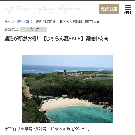
预约订房
MENU
首页
博客·通知
連泊が断然お得！【じゃらん夏SALE】開催中☆★
ブログ
2022/07/12
連泊が断然お得！【じゃらん夏SALE】開催中☆★
車で行ける離島･伊計島 じゃらん限定SALE！】