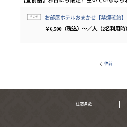
【直前割】お日にち限定！空いているなら
お部屋ホテルおまかせ【禁煙確約】
その他
￥6,500（税込）～／人（2名利用時
往前
住宿条款