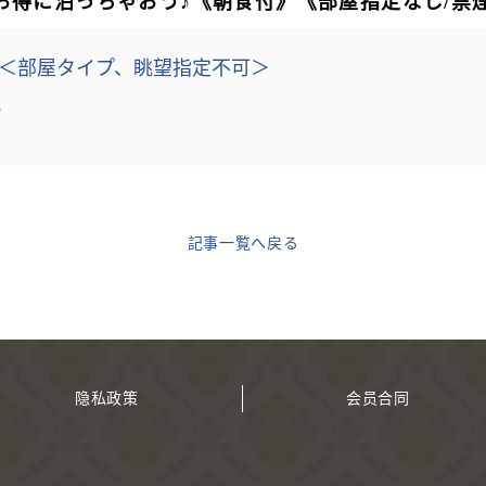
お得に泊っちゃおう♪《朝食付》《部屋指定なし/禁
＜部屋タイプ、眺望指定不可＞
）
記事一覧へ戻る
隐私政策
会员合同