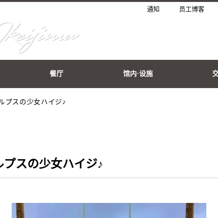
通知
员工博客
餐厅
馆内·设施
ルプスの少女ハイジ♪
ルプスの少女ハイジ♪