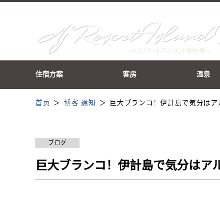
住宿方案
客房
温泉
首页
博客·通知
巨大ブランコ！伊計島で気分はア
ブログ
巨大ブランコ！伊計島で気分はア