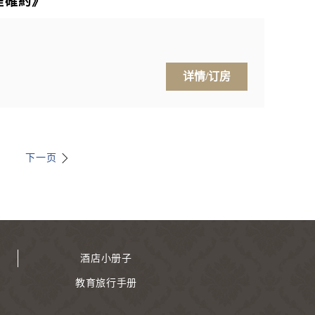
煙確約》
详情/订房
下一页
酒店小册子
教育旅行手册