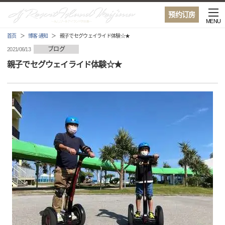
预约订房
MENU
首页
博客·通知
親子でセグウェイライド体験☆★
ブログ
2021/06/13
親子でセグウェイライド体験☆★