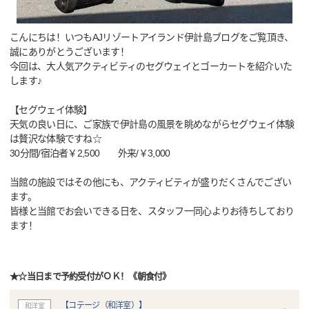
こんにちは！いつもAJリゾートアイランド伊計島ブログをご覧頂き、
誠にありがとうございます！
今回は、大人気アクティビティのセグウェイとゴーカートを紹介いた
します♪
【セグウェイ体験】
天気の良い日に、ご家族で伊計島の風景を眺めながらセグウェイ体験
は贅沢な体験ですね☆
30分間/宿泊者￥2,500 外来/￥3,000
当館の施設ではその他にも、アクティビティが盛りだくさんでござい
ます。
皆様と当館でお会いできる日を、スタッフ一同心よりお待ちしており
ます！
★☆当日まで予約受付がＯＫ！《朝食付》
【コテージ（和洋室）】
和洋室