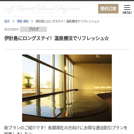
预约订房
MENU
首页
博客·通知
伊計島にロングステイ！温泉療法でリフレッシュ☆
ブログ
2021/05/24
伊計島にロングステイ！温泉療法でリフレッシュ☆
新プランのご紹介です！長期滞在の方向けにお得な連泊割引プランを