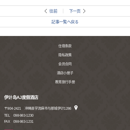
往前
下一页
記事一覧へ戻る
住宿条款
隐私政策
会员合同
酒店小册子
教育旅行手册
伊计岛AJ度假酒店
〒
904-2421
冲绳县宇流麻市与那城伊计1286
TEL
098-983-1230
FAX
098-983-1231