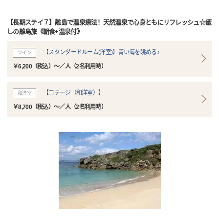
【長期ステイ７】離島で温泉療法！天然温泉で心身ともにリフレッシュ☆癒
しの離島旅《朝食+温泉付》
【スタンダードルーム(洋室)】青い海を眺める♪
ツイン
￥6,200（税込）～／人（2名利用時）
【コテージ（和洋室）】
和洋室
￥8,700（税込）～／人（2名利用時）