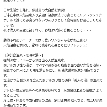
販売しました☆
日常生活から離れ、伊計島の大自然を満喫！
ご滞在中は天然温泉入り放題！温泉療法で心身ともにリフレッシュ☆
ホテルで誰にも邪魔されないのんびりとして島時間をお過ごしくださ
いませ。
夜は満天の星空に包まれて、心地よい波の音色とともに・・・
動物ふれあいコーナーでは可愛いワンちゃん達がお出迎え♪
天然温泉を満喫し、動物に癒され心身ともにリフレッシュ！
【伊計島温泉～黒潮の湯～】
掘削深度1，135mから湧き出る天然温泉水。
弱アルカリ性の湯は、 すべすべ感があり皮膚表面の古い角質を溶解・
除去する作用によ り肌を滑らかにし、新陳代謝の促進が期待できま
す。
塩湯かつ炭 酸水素を含んだ弱アルカリ性の通称「美人の湯」の温泉で
す。
アトピー性皮膚炎等への効果が期待でき、炭酸泉は血液の循環が よく
なることで、
冷え性・肩凝りや血行障害の改善、筋肉疲労の 緩和など、幅広い効果
が期待できます。