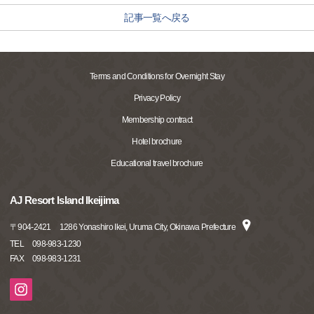
記事一覧へ戻る
Terms and Conditions for Overnight Stay
Privacy Policy
Membership contract
Hotel brochure
Educational travel brochure
AJ Resort Island Ikeijima
〒
904-2421
1286 Yonashiro Ikei, Uruma City, Okinawa Prefecture
TEL
098-983-1230
FAX
098-983-1231