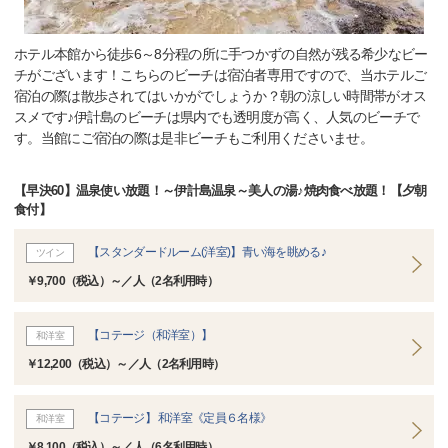
ホテル本館から徒歩6～8分程の所に手つかずの自然が残る希少なビー
チがございます！こちらのビーチは宿泊者専用ですので、当ホテルご
宿泊の際は散歩されてはいかがでしょうか？朝の涼しい時間帯がオス
スメです♪伊計島のビーチは県内でも透明度が高く、人気のビーチで
す。当館にご宿泊の際は是非ビーチもご利用くださいませ。
【早決60】温泉使い放題！～伊計島温泉～美人の湯♪焼肉食べ放題！【夕朝
食付】
【スタンダードルーム(洋室)】青い海を眺める♪
ツイン
￥9,700（税込）～／人（2名利用時）
【コテージ（和洋室）】
和洋室
￥12,200（税込）～／人（2名利用時）
【コテージ】 和洋室《定員６名様》
和洋室
￥8,100（税込）～／人（6名利用時）