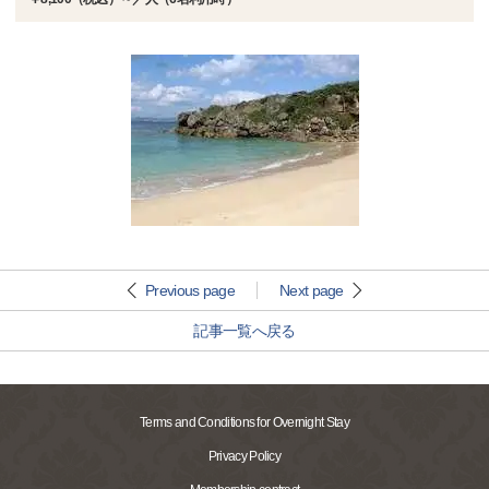
Previous page
Next page
記事一覧へ戻る
Terms and Conditions for Overnight Stay
Privacy Policy