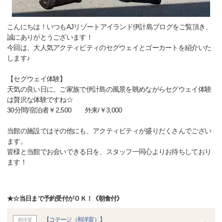
こんにちは！いつもAJリゾートアイランド伊計島ブログをご覧頂き、
誠にありがとうございます！
今回は、大人気アクティビティのセグウェイとゴーカートを紹介いた
します♪
【セグウェイ体験】
天気の良い日に、ご家族で伊計島の風景を眺めながらセグウェイ体験
は贅沢な体験ですね☆
30分間/宿泊者￥2,500 外来/￥3,000
当館の施設ではその他にも、アクティビティが盛りだくさんでござい
ます。
皆様と当館でお会いできる日を、スタッフ一同心よりお待ちしており
ます！
★☆当日まで予約受付がＯＫ！《朝食付》
【コテージ（和洋室）】
和洋室