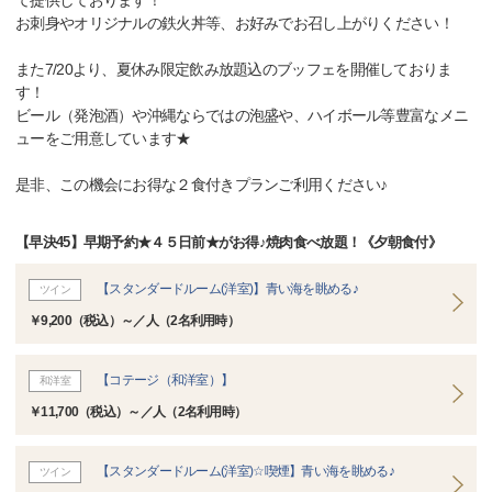
て提供しております！
お刺身やオリジナルの鉄火丼等、お好みでお召し上がりください！
また7/20より、夏休み限定飲み放題込のブッフェを開催しておりま
す！
ビール（発泡酒）や沖縄ならではの泡盛や、ハイボール等豊富なメニ
ューをご用意しています★
是非、この機会にお得な２食付きプランご利用ください♪
【早決45】早期予約★４５日前★がお得♪焼肉食べ放題！《夕朝食付》
【スタンダードルーム(洋室)】青い海を眺める♪
ツイン
￥9,200（税込）～／人（2名利用時）
【コテージ（和洋室）】
和洋室
￥11,700（税込）～／人（2名利用時）
【スタンダードルーム(洋室)☆喫煙】青い海を眺める♪
ツイン