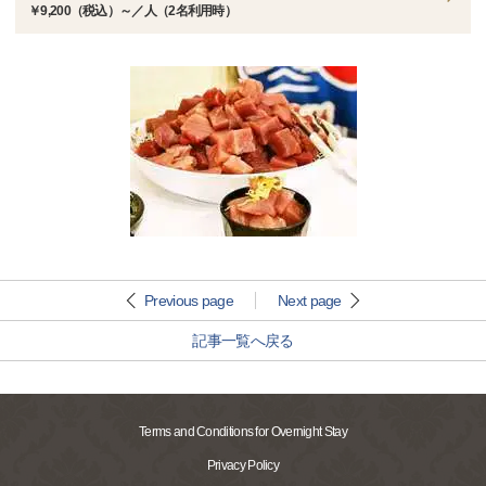
￥9,200（税込）～／人（2名利用時）
Previous page
Next page
記事一覧へ戻る
Terms and Conditions for Overnight Stay
Privacy Policy