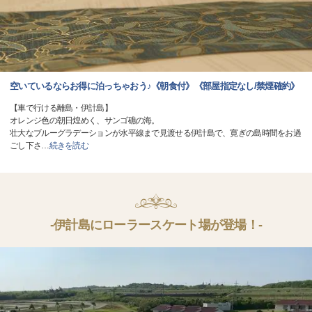
空いているならお得に泊っちゃおう♪《朝食付》《部屋指定なし/禁煙確約》
【車で行ける離島・伊計島】
オレンジ色の朝日煌めく、サンゴ礁の海。
壮大なブルーグラデーションが水平線まで見渡せる伊計島で、寛ぎの島時間をお過
ごし下さ
…
続きを読む
-伊計島にローラースケート場が登場！-