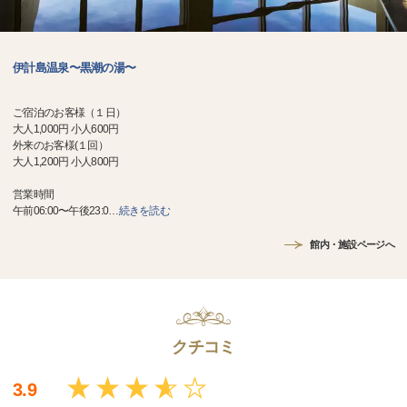
伊計島温泉〜黒潮の湯〜
ご宿泊のお客様（１日）
大人1,000円 小人600円
外来のお客様(１回）
大人1,200円 小人800円
営業時間
午前06:00〜午後23:0
…
続きを読む
館内・施設ページへ
クチコミ
3.9