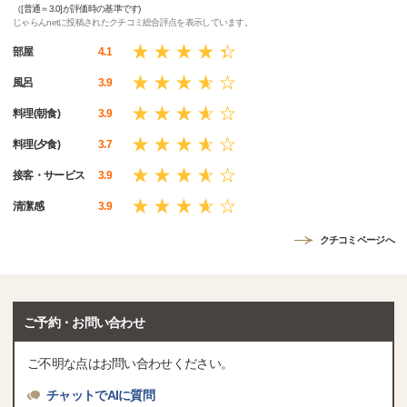
（[普通＝3.0]が評価時の基準です)
じゃらんnetに投稿されたクチコミ総合評点を表示しています。
部屋
4.1
風呂
3.9
料理(朝食)
3.9
料理(夕食)
3.7
接客・サービス
3.9
清潔感
3.9
クチコミページへ
ご予約・お問い合わせ
ご不明な点はお問い合わせください。
チャットでAIに質問