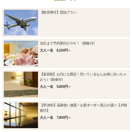
【航空券付】宿泊プラン
当日まで予約受付がＯＫ！《朝食付》
大人一名 6,100円～
【直前割】お日にち限定！空いているならお得に泊っちゃ
おう♪《朝食付》
大人一名 5,000円～
【早決60】温泉使い放題！お肌すべすべ美人の湯☆【夕朝
食付】
大人一名 7,900円～