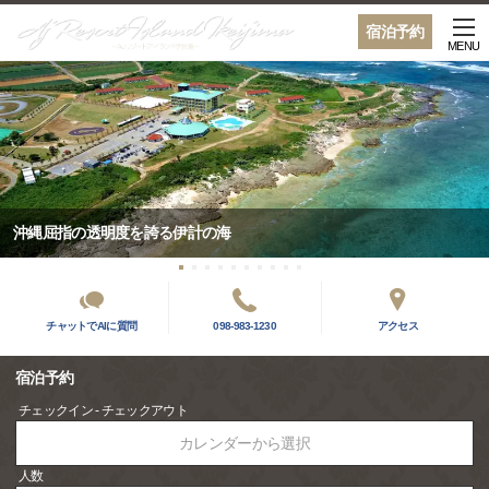
宿泊予約
MENU
沖縄屈指の透明度を誇る伊計の海
チャットでAIに質問
098-983-1230
アクセス
宿泊予約
チェックイン - チェックアウト
カレンダーから選択
人数