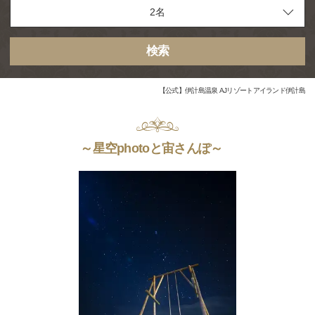
検索
【公式】伊計島温泉 AJリゾートアイランド伊計島
～星空photoと宙さんぽ～