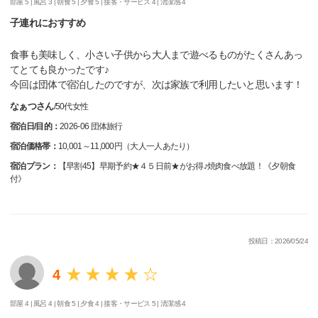
部屋 5 |
風呂 3 |
朝食 5 |
夕食 5 |
接客・サービス 4 |
清潔感 4
子連れにおすすめ
食事も美味しく、小さい子供から大人まで遊べるものがたくさんあっ
てとても良かったです♪
今回は団体で宿泊したのですが、次は家族で利用したいと思います！
なぁつさん
/
50代
女性
宿泊日/目的：
2026-06 団体旅行
宿泊価格帯：
10,001～11,000円（大人一人あたり）
宿泊プラン：
【早割45】早期予約★４５日前★がお得♪焼肉食べ放題！《夕朝食
付》
投稿日：2026/05/24
4
部屋 4 |
風呂 4 |
朝食 5 |
夕食 4 |
接客・サービス 5 |
清潔感 4