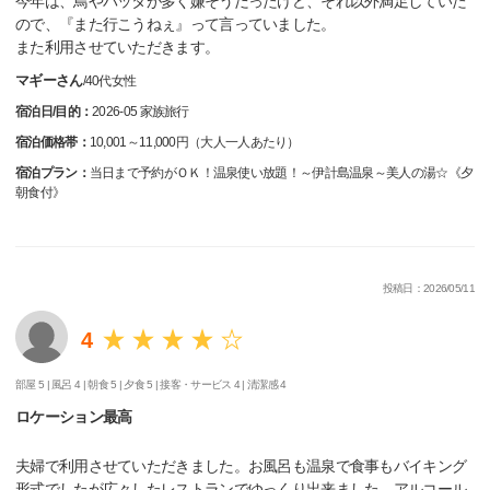
今年は、鳥やバッタが多く嫌そうだったけど、それ以外満足していた
ので、『また行こうねぇ』って言っていました。
また利用させていただきます。
マギーさん
/
40代
女性
宿泊日/目的：
2026-05 家族旅行
宿泊価格帯：
10,001～11,000円（大人一人あたり）
宿泊プラン：
当日まで予約がＯＫ！温泉使い放題！～伊計島温泉～美人の湯☆《夕
朝食付》
投稿日：2026/05/11
4
部屋 5 |
風呂 4 |
朝食 5 |
夕食 5 |
接客・サービス 4 |
清潔感 4
ロケーション最高
夫婦で利用させていただきました。お風呂も温泉で食事もバイキング
形式でしたが広々したレストランでゆっくり出来ました。アルコール