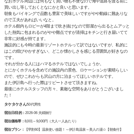
なおホテル周辺には何もなく買い物も不便なので海中道路を渡る前に
買い出し等しておくとなにかと良いと思います。
朝食もバイキングで品数も豊富で美味しいですがやや動線に難ありな
ので工夫があればいいなと。
ホテル館内もロビーが4階まで吹き抜けなので部屋から出るとムアッと
した熱気に包まれるのがやや難点ですが清掃はキチンと行き届いてて
非常に好感が持てます。
施設的にも今時の最新リゾートホテルって訳ではないですが、私的に
はこの煌びやかすぎない、どこか懐かしさを感じる雰囲気が好きなの
です。
それが分かる人にはハマるホテルではないでしょうか。
とにかくホテルを含めての施設内の景色、ロケーションが素晴らしい
ので、ぜひこれからも沢山の方に泊まってほしいホテルです。
また伊計島へ行った際はリピートさせて頂きますね。
最後にホテルスタッフの方々、素敵な空間をありがとうございまし
た！
タケタケさん
/
50代
男性
宿泊日/目的：
2026-06 夫婦旅行
宿泊価格帯：
8,001～9,000円（大人一人あたり）
宿泊プラン：
【早割60】温泉使い放題！～伊計島温泉～美人の湯☆【朝食付】