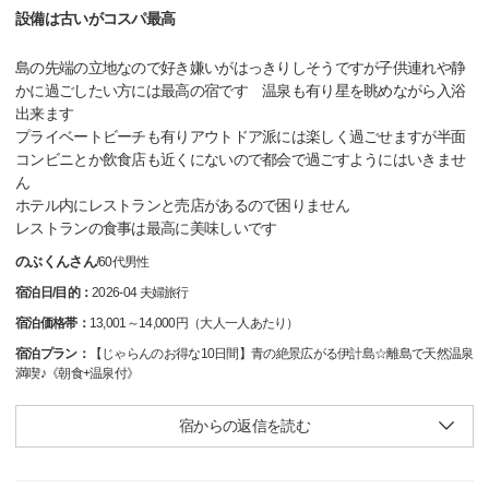
設備は古いがコスパ最高
島の先端の立地なので好き嫌いがはっきりしそうですが子供連れや静
かに過ごしたい方には最高の宿です 温泉も有り星を眺めながら入浴
出来ます
プライベートビーチも有りアウトドア派には楽しく過ごせますが半面
コンビニとか飲食店も近くにないので都会で過ごすようにはいきませ
ん
ホテル内にレストランと売店があるので困りません
レストランの食事は最高に美味しいです
のぶくんさん
/
60代
男性
宿泊日/目的：
2026-04 夫婦旅行
宿泊価格帯：
13,001～14,000円（大人一人あたり）
宿泊プラン：
【じゃらんのお得な10日間】青の絶景広がる伊計島☆離島で天然温泉
満喫♪《朝食+温泉付》
宿からの返信を読む