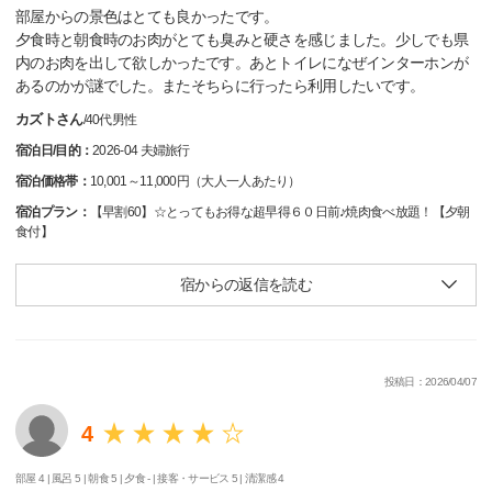
部屋からの景色はとても良かったです。
夕食時と朝食時のお肉がとても臭みと硬さを感じました。少しでも県
内のお肉を出して欲しかったです。あとトイレになぜインターホンが
あるのかが謎でした。またそちらに行ったら利用したいです。
カズトさん
/
40代
男性
宿泊日/目的：
2026-04 夫婦旅行
宿泊価格帯：
10,001～11,000円（大人一人あたり）
宿泊プラン：
【早割60】☆とってもお得な超早得６０日前♪焼肉食べ放題！【夕朝
食付】
宿からの返信を読む
投稿日：2026/04/07
4
部屋 4 |
風呂 5 |
朝食 5 |
夕食 - |
接客・サービス 5 |
清潔感 4