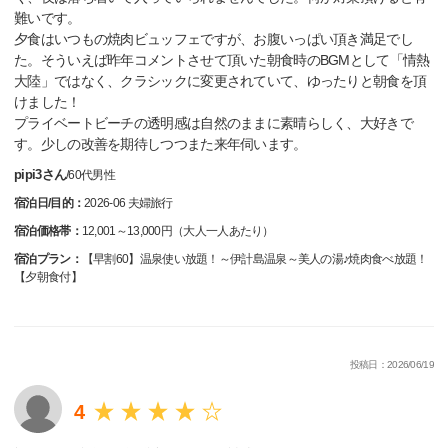
難いです。
夕食はいつもの焼肉ビュッフェですが、お腹いっぱい頂き満足でし
た。そういえば昨年コメントさせて頂いた朝食時のBGMとして「情熱
大陸」ではなく、クラシックに変更されていて、ゆったりと朝食を頂
けました！
プライベートビーチの透明感は自然のままに素晴らしく、大好きで
す。少しの改善を期待しつつまた来年伺います。
pipi3さん
/
60代
男性
宿泊日/目的：
2026-06 夫婦旅行
宿泊価格帯：
12,001～13,000円（大人一人あたり）
宿泊プラン：
【早割60】温泉使い放題！～伊計島温泉～美人の湯♪焼肉食べ放題！
【夕朝食付】
投稿日：2026/06/19
4