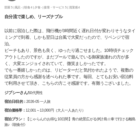
部屋 5 |
風呂 - |
朝食 4 |
夕食 - |
接客・サービス 5 |
清潔感 4
自分流で楽しめ、リーズナブル
以前に宿泊した際は、飛行機が3時間近く遅れ日付が変わりそうなタイ
ミングで到着、しかも翌日は台風で大変だったので、リベンジで宿
泊。
ビーチもあり、景色も良く、ゆったり過ごせました。10時頃チェック
アウトしたのですが、まだプールで遊んでいる御家族連れの方が多
く、大変エンジョイされていて、微笑ましかったです。
でも一番嬉しかったのは、リピーターだと気付かれたようで、複数の
従業員の方から感謝を述べられた事です。毎回、とてもお安い宿泊料
で利用させて頂き、こちらの方こそ感謝です。有難うございました。
ジプシーさん
/
50代
男性
宿泊日/目的：
2026-05 一人旅
宿泊価格帯：
12,001～13,000円（大人一人あたり）
宿泊プラン：
【じゃらんのお得な10日間】青の絶景広がる伊計島☆車で行ける離島
旅♪《朝食付》