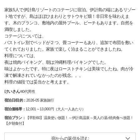
家族5人で伊計島リゾートのコテージに宿泊。伊計島の端にあるリゾー
ト地ですが、島はほぼひまわりとサトウキビ畑！非日常を味わえま
す。木のブランコ、敷地内の屋外プール、ビーチもあります。自然を
満喫しました。
コテージについては、
バストイレ別でベッドが２つ、畳コーナーもあり、追加で布団を敷い
てくれておりました。家族で楽しく泊まることができましたね。
料理については、
夜は焼肉バイキング、朝は沖縄料理バイキングでした。
味はよかったです。特に夜はローストチキンは美味でしたね。肉が冷
凍で解凍されていなかったのが残念。。。
料理の値段では妥当かと考えます。
けいさん
/
40代
男性
宿泊日/目的：
2026-05 家族旅行
宿泊価格帯：
12,001～13,000円（大人一人あたり）
宿泊プラン：
【早割60】温泉使い放題！～伊計島温泉～美人の湯♪焼肉食べ放題！
【夕朝食付】
宿からの返信を読む