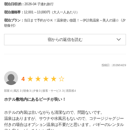
宿泊日/目的：
2026-04 子連れ旅行
宿泊価格帯：
12,001～13,000円（大人一人あたり）
宿泊プラン：
当日まで予約がＯＫ！温泉使い放題！～伊計島温泉～美人の湯☆《夕
朝食付》
宿からの返信を読む
投稿日：2026/04/29
4
部屋 4 |
風呂 3 |
朝食 3 |
夕食 3 |
接客・サービス 3 |
清潔感 4
ホテル敷地内にあるビーチが良い！
ホテルの内装は古いながらも清潔なので、問題ないです。
温泉はありますが、サウナや水風呂もないので、コテージジャグジー
付きの場合はオプション温泉は不要だと思います。バギーのレンタル