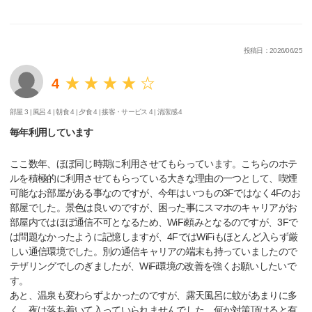
投稿日：2026/06/25
4
部屋 3 |
風呂 4 |
朝食 4 |
夕食 4 |
接客・サービス 4 |
清潔感 4
毎年利用しています
ここ数年、ほぼ同じ時期に利用させてもらっています。こちらのホテ
ルを積極的に利用させてもらっている大きな理由の一つとして、喫煙
可能なお部屋がある事なのですが、今年はいつもの3Fではなく4Fのお
部屋でした。景色は良いのですが、困った事にスマホのキャリアがお
部屋内ではほぼ通信不可となるため、WiFi頼みとなるのですが、3Fで
は問題なかったように記憶しますが、4FではWiFiもほとんど入らず厳
しい通信環境でした。別の通信キャリアの端末も持っていましたので
テザリングでしのぎましたが、WiFi環境の改善を強くお願いしたいで
す。
あと、温泉も変わらずよかったのですが、露天風呂に蚊があまりに多
く、夜は落ち着いて入っていられませんでした。何か対策頂けると有