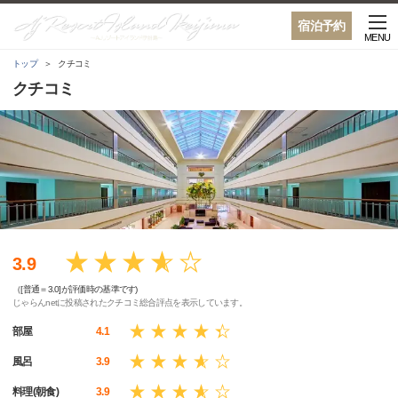
宿泊予約
MENU
トップ
クチコミ
クチコミ
3.9
（[普通＝3.0]が評価時の基準です)
じゃらんnetに投稿されたクチコミ総合評点を表示しています。
部屋
4.1
風呂
3.9
料理(朝食)
3.9