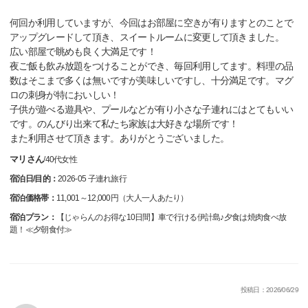
何回か利用していますが、今回はお部屋に空きが有りますとのことで
アップグレードして頂き、スイートルームに変更して頂きました。
広い部屋で眺めも良く大満足です！
夜ご飯も飲み放題をつけることができ、毎回利用してます。料理の品
数はそこまで多くは無いですが美味しいですし、十分満足です。マグ
ロの刺身が特においしい！
子供が遊べる遊具や、プールなどが有り小さな子連れにはとてもいい
です。のんびり出来て私たち家族は大好きな場所です！
また利用させて頂きます。ありがとうございました。
マリさん
/
40代
女性
宿泊日/目的：
2026-05 子連れ旅行
宿泊価格帯：
11,001～12,000円（大人一人あたり）
宿泊プラン：
【じゃらんのお得な10日間】車で行ける伊計島♪夕食は焼肉食べ放
題！≪夕朝食付≫
投稿日：2026/06/29