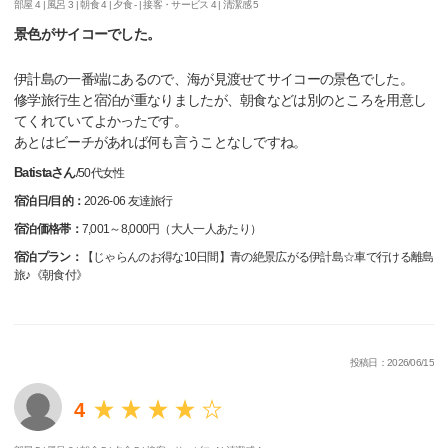
部屋 4 |
風呂 3 |
朝食 4 |
夕食 - |
接客・サービス 4 |
清潔感 5
景色がサイコーでした。
伊計島の一番端にあるので、海が見渡せてサイコーの景色でした。
修学旅行生と宿泊が重なりましたが、朝食などは別のところを用意し
てくれていてよかったです。
あとはビーチがあれば何も言うことなしですね。
Batistaさん
/
50代
女性
宿泊日/目的：
2026-06 友達旅行
宿泊価格帯：
7,001～8,000円（大人一人あたり）
宿泊プラン：
【じゃらんのお得な10日間】青の絶景広がる伊計島☆車で行ける離島
旅♪《朝食付》
投稿日：2026/06/15
4