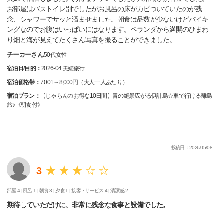
お部屋はバストイレ別でしたがお風呂の床がカビついていたのが残
念、シャワーでサッと済ませました。朝食は品数が少ないけどバイキ
ングなのでお腹はいっぱいにはなります。ベランダから満開のひまわ
り畑と海が見えてたくさん写真を撮ることができました。
チーカーさん
/
50代
女性
宿泊日/目的：
2026-04 夫婦旅行
宿泊価格帯：
7,001～8,000円（大人一人あたり）
宿泊プラン：
【じゃらんのお得な10日間】青の絶景広がる伊計島☆車で行ける離島
旅♪《朝食付》
投稿日：2026/05/08
3
部屋 4 |
風呂 1 |
朝食 3 |
夕食 1 |
接客・サービス 4 |
清潔感 2
期待していただけに、非常に残念な食事と設備でした。