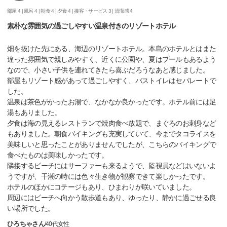
部屋 4 |
風呂 4 |
朝食 4 |
夕食 4 |
接客・サービス 3 |
清潔感 4
素朴な雰囲気の過ごしやすい温泉付きのリゾートホテル
畑を抜けた先にある、海辺のリゾートホテル。本島のホテルとはまた
違った雰囲気で親しみやすく、近くに公園や、夏はプールもあるよう
なので、小さい子供を連れてきたら喜ぶだろうなあと感じました。
部屋もリゾート感があって過ごしやすく、バストイレはセパレートで
した。
温泉は茶色がかったお湯で、なかなか良かったです。ホテル前には足
湯もありました。
夕食は海の見えるレストランで焼肉食べ放題で、まぐろのお刺身など
もありました。朝食バイキングも充実していて、今までタコライスを
美味しいと思ったことがありませんでしたが、こちらのバイキングで
食べたものは美味しかったです。
隣接するビーチにはサーファーも来るようで、監視員などはいないよ
うですが、干潮の時には色々生き物が観察できて楽しかったです。
ホテルのほかにコテージもあり、ひまわりが咲いていました。
周辺にはビーチへ向かう散歩道もあり、ゆったり、静かに過ごせる良
い場所でした。
ひろちゃさん
/
40代
女性