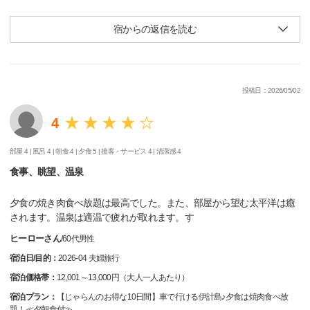
宿からの返信を読む
投稿日：2026/05/02
4
部屋 4 |
風呂 4 |
朝食 4 |
夕食 5 |
接客・サービス 4 |
清潔感 4
食事、眺望、温泉
夕食の焼き肉食べ放題は最高でした。また、部屋から望む太平洋は癒
されます。温泉は適温で疲れが取れます。す
ヒーローさん
/
60代
男性
宿泊日/目的：
2026-04 夫婦旅行
宿泊価格帯：
12,001～13,000円（大人一人あたり）
宿泊プラン：
【じゃらんのお得な10日間】車で行ける伊計島♪夕食は焼肉食べ放
題！≪夕朝食付≫