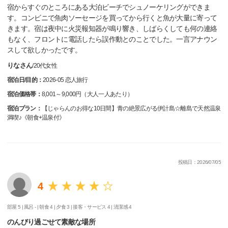
宿からすぐのところにある大泊ビーチでシュノーケリングができま
す。コンビニで魚肉ソーセージを買ってから行くと魚が大量に寄って
きます。宿は夜中に火災報知器が鳴り響き、しばらくしても何の連絡
もなく、フロントに電話したら誤作動とのことでした。一言アナウン
スして欲しかったです。
りなさん
/
20代
女性
宿泊日/目的：
2026-05 恋人旅行
宿泊価格帯：
8,001～9,000円（大人一人あたり）
宿泊プラン：
【じゃらんのお得な10日間】青の絶景広がる伊計島☆離島で天然温泉
満喫♪《朝食+温泉付》
投稿日：2026/07/05
4
部屋 5 |
風呂 - |
朝食 4 |
夕食 3 |
接客・サービス 4 |
清潔感 4
のんびり過ごせて素敵な場所