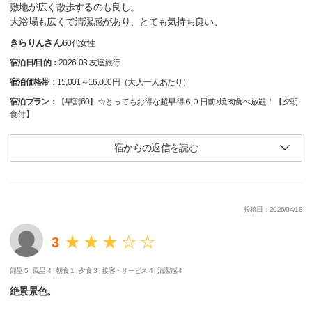
敷地が広く散歩するのも良し。
大浴場も広くて清潔感があり、とても気持ち良い、
きらりんさん
/
60代
女性
宿泊日/目的：
2026-03 友達旅行
宿泊価格帯：
15,001～16,000円（大人一人あたり）
宿泊プラン：
【早割60】☆とってもお得な超早得６０日前♪焼肉食べ放題！【夕朝
食付】
宿からの返信を読む
投稿日：2026/04/18
3
部屋 5 |
風呂 4 |
朝食 1 |
夕食 3 |
接客・サービス 4 |
清潔感 4
絶景景色。