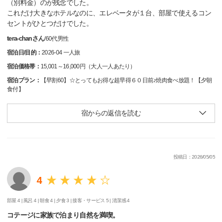
（別料金）のが残念でした。
これだけ大きなホテルなのに、エレベータが１台、部屋で使えるコン
セントがひとつだけでした。
tera-chanさん
/
60代
男性
宿泊日/目的：
2026-04 一人旅
宿泊価格帯：
15,001～16,000円（大人一人あたり）
宿泊プラン：
【早割60】☆とってもお得な超早得６０日前♪焼肉食べ放題！【夕朝
食付】
宿からの返信を読む
投稿日：2026/05/05
4
部屋 4 |
風呂 4 |
朝食 4 |
夕食 3 |
接客・サービス 5 |
清潔感 4
コテージに家族で泊まり自然を満喫。