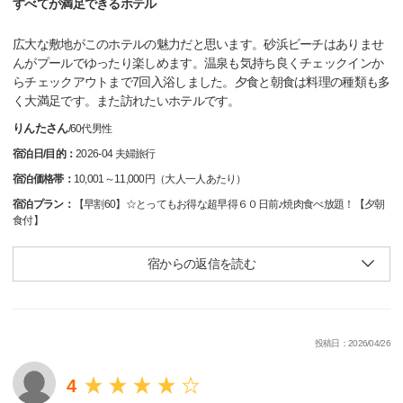
すべてが満足できるホテル
広大な敷地がこのホテルの魅力だと思います。砂浜ビーチはありませ
んがプールでゆったり楽しめます。温泉も気持ち良くチェックインか
らチェックアウトまで7回入浴しました。夕食と朝食は料理の種類も多
く大満足です。また訪れたいホテルです。
りんたさん
/
60代
男性
宿泊日/目的：
2026-04 夫婦旅行
宿泊価格帯：
10,001～11,000円（大人一人あたり）
宿泊プラン：
【早割60】☆とってもお得な超早得６０日前♪焼肉食べ放題！【夕朝
食付】
宿からの返信を読む
投稿日：2026/04/26
4