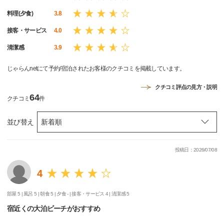
料理(夕食)
3.8
接客・サービス
4.0
清潔感
3.9
じゃらんnetにて予約/宿泊されたお客様のクチコミを掲載しています。
クチコミ評点の見方・説明
64
クチコミ
件
並び替え
投稿日：2026/07/08
4
部屋 5 |
風呂 5 |
朝食 5 |
夕食 - |
接客・サービス 4 |
清潔感 5
宿近くの大泊ビーチがおすすめ