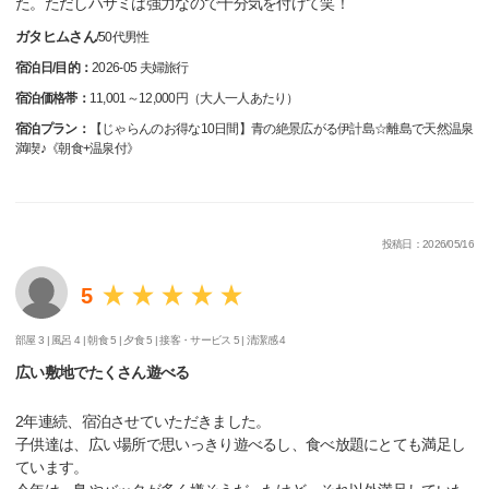
た。ただしハサミは強力なので十分気を付けて笑！
ガタヒムさん
/
50代
男性
宿泊日/目的：
2026-05 夫婦旅行
宿泊価格帯：
11,001～12,000円（大人一人あたり）
宿泊プラン：
【じゃらんのお得な10日間】青の絶景広がる伊計島☆離島で天然温泉
満喫♪《朝食+温泉付》
投稿日：2026/05/16
5
部屋 3 |
風呂 4 |
朝食 5 |
夕食 5 |
接客・サービス 5 |
清潔感 4
広い敷地でたくさん遊べる
2年連続、宿泊させていただきました。
子供達は、広い場所で思いっきり遊べるし、食べ放題にとても満足し
ています。