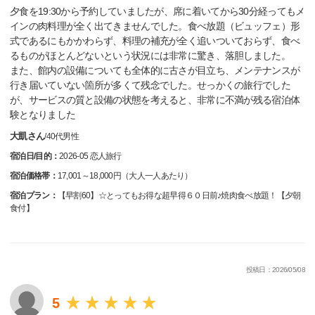
夕食を19:30から予約していましたが、席に着いてから30分経ってもメ
インの肉料理が全く出てきませんでした。食べ放題（ビュッフェ）形
式であるにもかかわらず、料理の補充が全く追いついておらず、食べ
るものがほとんどないという状況には非常に驚き、落胆しました。
また、館内の設備についても全体的に古さが目立ち、メンテナンスが
行き届いていない箇所が多くて残念でした。せっかくの旅行でした
が、サービスの質と設備の状態を考えると、非常に不満が残る宿泊体
験となりました
大凱さん
/
40代
男性
宿泊日/目的：
2026-05 恋人旅行
宿泊価格帯：
17,001～18,000円（大人一人あたり）
宿泊プラン：
【早割60】☆とってもお得な超早得６０日前♪焼肉食べ放題！【夕朝
食付】
投稿日：2026/05/08
5