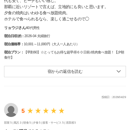
代も安く、ビーチもいい感じ。
那覇に近いリゾートで言えば、立地的にも良いと思います。
夕食の焼肉はいわゆる食べ放題焼肉。
ホテルで食べられるなら、楽しく過ごせるので◯
リョウジさん
/
40代
男性
宿泊日/目的：
2026-04 夫婦旅行
宿泊価格帯：
10,001～11,000円（大人一人あたり）
宿泊プラン：
【早割60】☆とってもお得な超早得６０日前♪焼肉食べ放題！【夕朝
食付】
宿からの返信を読む
投稿日：2026/04/29
5
部屋 5 |
風呂 3 |
朝食 5 |
夕食 5 |
接客・サービス 5 |
清潔感 5