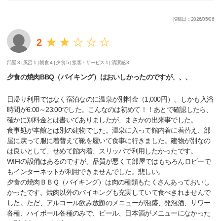
投稿日：2026/05/06
2
部屋 3 |
風呂 1 |
朝食 4 |
夕食 5 |
接客・サービス 1 |
清潔感 3
夕食の焼肉BBQ（バイキング）はおいしかったのですが、、、
日帰り利用ではなく宿泊なのに温泉が別料金（1,000円）、しかも入浴
時間が6:00～23:00でした。こんなのは初めて！！あとで確認したら、
確かに別料金とは書いてありましたが、まさかの出来事でした。
食事処が本館とは別の建物でした。温泉に入って館内着に着替え、部
屋に戻って服に着替えて靴を履いて食事に行きました。建物が別なの
は良いとして、せめて館内着、スリッパで利用したかったです。
WIFIの設備はあるのですが、品質が悪くて部屋ではもちろんロビーで
もインターネットが利用できませんでした。悲しい。
夕食の焼肉ＢＢＱ（バイキング）は肉の種類もたくさんあっておいし
かったです。焼肉以外のバイキングも充実していて食べきれませんで
した。ただ、アルコール飲み放題のメニューが泡盛、発泡酒、サワー
各種、ハイボール各種のみで、ビール、日本酒がメニューになかった