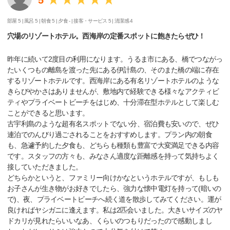
部屋 5 |
風呂 5 |
朝食 5 |
夕食 - |
接客・サービス 5 |
清潔感 4
穴場のリゾートホテル。西海岸の定番スポットに飽きたらぜひ！
昨年に続いて2度目の利用になります。うるま市にある、橋でつながっ
たいくつもの離島を渡った先にある伊計島の、そのまた橋の端に存在
するリゾートホテルです。西海岸にある有名リゾートホテルのような
きらびやかさはありませんが、敷地内で経験できる様々なアクティビ
ティやプライベートビーチをはじめ、十分滞在型ホテルとして楽しむ
ことができると思います。
古宇利島のような超有名スポットでない分、宿泊費も安いので、ぜひ
連泊でのんびり過ごされることをおすすめします。プラン内の朝食
も、急遽予約した夕食も、どちらも種類も豊富で大変満足できる内容
です。スタッフの方々も、みなさん適度な距離感を持って気持ちよく
接していただきました。
どちらかというと、ファミリー向けかなというホテルですが、もしも
お子さんが生き物がお好きでしたら、強力な懐中電灯を持って(暗いの
で)、夜、プライベートビーチへ続く道を散歩してみてください。運が
良ければヤシガニに逢えます。私は2匹会いました。大きいサイズのヤ
ドカリが見れたらいいなあ、くらいのつもりだったので感動しまし