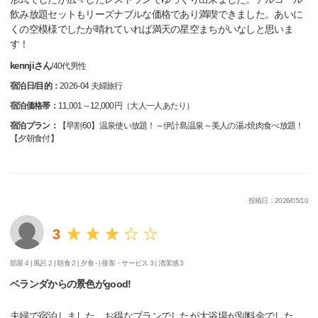
飲み放題セットもリーズナブルな価格であり満喫できました。あいに
くの空模様でしたが晴れていれば満天の星空まちがいなしと思いま
す！
kennjiさん
/
40代
男性
宿泊日/目的：
2026-04 夫婦旅行
宿泊価格帯：
11,001～12,000円（大人一人あたり）
宿泊プラン：
【早割60】温泉使い放題！～伊計島温泉～美人の湯♪焼肉食べ放題！
【夕朝食付】
投稿日：2026/05/10
3
部屋 4 |
風呂 2 |
朝食 2 |
夕食 - |
接客・サービス 3 |
清潔感 3
ベランダからの景色がgood!
夫婦で宿泊しました。お得なプランでしたが大浴場が別料金でした。