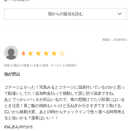
宿からの返信を読む
投稿日：2026/05/01
4
部屋 3 |
風呂 4 |
朝食 4 |
夕食 3 |
接客・サービス 4 |
清潔感 4
虫が沢山
コテージよかった！写真みるとコテージに温泉付いているのかと思っ
て勘違いしてた！追加料金払って移動して貸し切り温泉ですね。
あとでっかいバッタが沢山いるので、車の窓開けてたり部屋にはいる
とき注意！夜ご飯の焼肉もいいけど玉ねぎが小さすぎてすぐ焦げる。
広いから移動大変。あと15時からチェックインで色々遊べる時間考え
ると短いかも？接客はいい！！
のんさん
/
30代
女性