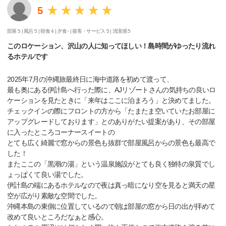
5
部屋 5 |
風呂 5 |
朝食 4 |
夕食 - |
接客・サービス 5 |
清潔感 5
このロケーション、沢山の人に知ってほしい！島時間がゆったり流れ
るホテルです
2025年7月の沖縄旅最終日に海中道路を初めて渡って、
最も奥にある伊計島へ行った際に、AJリゾートさんの気持ちの良いロ
ケーションを見たときに「来年はここに泊まろう」と決めてました。
チェックインの際にフロントの方から「たまたま空いていたお部屋に
アップグレードしております」とのありがたい提案があり、その部屋
に入ったところコーナースイートの
とても広く綺麗で窓からの景色も抜群で部屋風呂からの景色も最高で
した！
またここの「黒潮の湯」という温泉施設がとても良く独特の泉質でし
ょっぱくて良い湯でした。
伊計島の端にあるホテルなので夜は真っ暗になり空を見ると満天の星
空が広がり素敵な空間でした。
沖縄本島の東側に位置しているので朝は部屋の窓から日の出が拝めて
改めて良いところだなぁと感心。