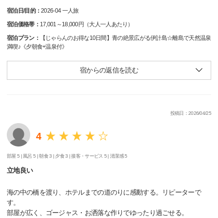
宿泊日/目的：
2026-04 一人旅
宿泊価格帯：
17,001～18,000円（大人一人あたり）
宿泊プラン：
【じゃらんのお得な10日間】青の絶景広がる伊計島☆離島で天然温泉
満喫♪《夕朝食+温泉付》
宿からの返信を読む
投稿日：2026/04/25
4
部屋 5 |
風呂 5 |
朝食 3 |
夕食 3 |
接客・サービス 5 |
清潔感 5
立地良い
海の中の橋を渡り、ホテルまでの道のりに感動する。リピーターで
す。
部屋が広く、ゴージャス・お洒落な作りでゆったり過ごせる。