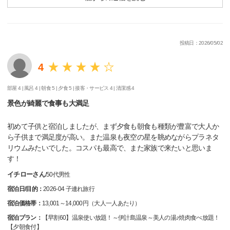
投稿日：2026/05/02
4
部屋 4 |
風呂 4 |
朝食 5 |
夕食 5 |
接客・サービス 4 |
清潔感 4
景色が綺麗で食事も大満足
初めて子供と宿泊しましたが、まず夕食も朝食も種類が豊富で大人か
ら子供まで満足度が高い。また温泉も夜空の星を眺めながらプラネタ
リウムみたいでした。コスパも最高で、また家族で来たいと思いま
す！
イチローさん
/
50代
男性
宿泊日/目的：
2026-04 子連れ旅行
宿泊価格帯：
13,001～14,000円（大人一人あたり）
宿泊プラン：
【早割60】温泉使い放題！～伊計島温泉～美人の湯♪焼肉食べ放題！
【夕朝食付】