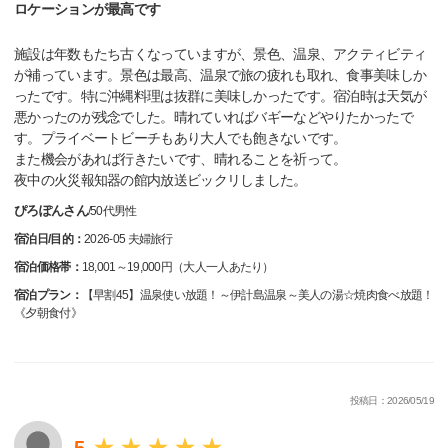
ロケーションが最高です
施設は年数もたち古くなっていますが、景色、温泉、アクティビティ
が補っています。景色は最高、温泉で旅の疲れも取れ、食事美味しか
ったです。特に沖縄料理は抜群に美味しかったです。宿泊時は天気が
悪かったのが残念でした。晴れていればバギーなどやりたかったで
す。プライベートビーチもあり大人でも飽きないです。
また機会があれば行きたいです、晴れることを祈って。
夜中の火災報知器の館内放送ビックリしました。
ぴろぽんさん
/
50代
男性
宿泊日/目的：
2026-05 夫婦旅行
宿泊価格帯：
18,001～19,000円（大人一人あたり）
宿泊プラン：
【早割45】温泉使い放題！～伊計島温泉～美人の湯☆焼肉食べ放題！
《夕朝食付》
投稿日：2026/05/19
5