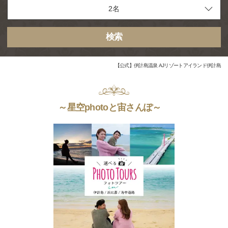
検索
【公式】伊計島温泉 AJリゾートアイランド伊計島
～星空photoと宙さんぽ～