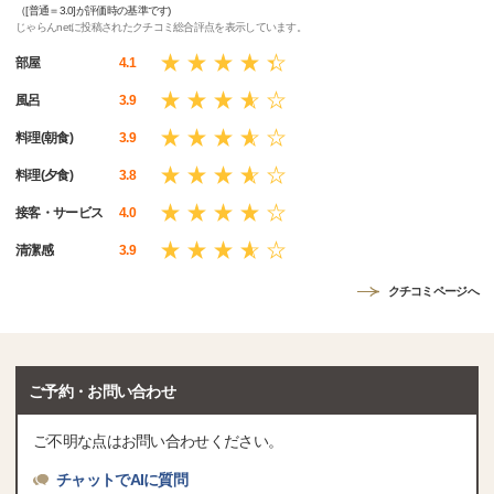
（[普通＝3.0]が評価時の基準です)
じゃらんnetに投稿されたクチコミ総合評点を表示しています。
部屋
4.1
風呂
3.9
料理(朝食)
3.9
料理(夕食)
3.8
接客・サービス
4.0
清潔感
3.9
クチコミページへ
ご予約・お問い合わせ
ご不明な点はお問い合わせください。
チャットでAIに質問