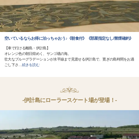
空いているならお得に泊っちゃおう♪《朝食付》《部屋指定なし/禁煙確約》
【車で行ける離島・伊計島】
オレンジ色の朝日煌めく、サンゴ礁の海。
壮大なブルーグラデーションが水平線まで見渡せる伊計島で、寛ぎの島時間をお過
ごし下さ
…
続きを読む
-伊計島にローラースケート場が登場！-