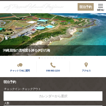
宿泊予約
MENU
沖縄屈指の透明度を誇る伊計の海
チャットでAIに質問
098-983-1230
アクセス
宿泊予約
チェックイン - チェックアウト
カレンダーから選択
人数