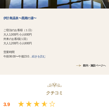
伊計島温泉〜黒潮の湯〜
ご宿泊のお客様（１日）
大人1,000円 小人600円
外来のお客様(１回）
大人1,200円 小人800円
営業時間
午前06:00〜午後23:0
…
続きを読む
館内・施設ページへ
クチコミ
3.9