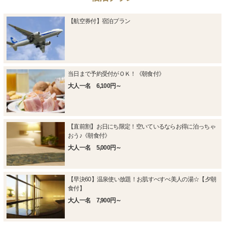
【航空券付】宿泊プラン
当日まで予約受付がＯＫ！《朝食付》
大人一名 6,100円～
【直前割】お日にち限定！空いているならお得に泊っちゃ
おう♪《朝食付》
大人一名 5,000円～
【早決60】温泉使い放題！お肌すべすべ美人の湯☆【夕朝
食付】
大人一名 7,900円～