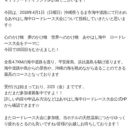
ＡＪリゾートアイランド伊計島でございます！
今回は、2018年4月1日（日曜日）沖縄県うるま市海中道路にて行われ
るあやはし海中ロードレース大会について投稿していきたいと思いま
す☆
心のかけ橋 夢のかけ橋 世界へのかけ橋 あやはし海中 ロードレ
ース大会をテーマに
今回で18回目をむかえました！
全長4.7KMの海中道路を渡り、平安座島、浜比嘉島を駆け巡ります。
海中道路や島からの景色や、沖縄の海を眺めながら走ることのできる
最高のコースとなっております
受付けは始まっており、2/23（金）までです。
まだまだ参加者募集中ですよ！！
詳しい内容や申込み方法などはあやはし海中ロードレース大会公式HP
から確認できます☆
またロードレース大会に参加後、当ホテルの天然温泉につかりゆっく
り疲れをとるのも良いですね♪皆様のお越しお待ちしております！