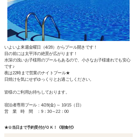
いよいよ来週金曜日（4/28）からプール開きです！
目の前には太平洋の絶景が広がります！
水深の浅いお子様用のプールもあるので、小さなお子様連れでも安心
です♪
夜は22時まで営業のナイトプール★
日焼けを気にせずゆっくりとお過ごしください。
皆様のご利用お待ちしております。
宿泊者専用プール：4/28(金) ～ 10/15（日）
営 業 時 間 ：9：30～22：00
★☆当日まで予約受付がＯＫ！《朝食付》