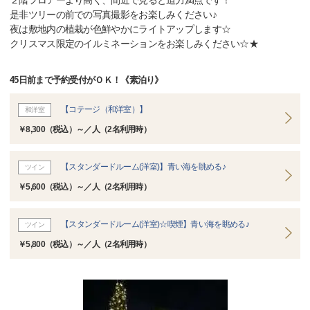
２階フロアーより高く、間近で見ると迫力満点です！
是非ツリーの前での写真撮影をお楽しみください♪
夜は敷地内の植栽が色鮮やかにライトアップします☆
クリスマス限定のイルミネーションをお楽しみください☆★
45日前まで予約受付がＯＫ！《素泊り》
【コテージ（和洋室）】
和洋室
￥8,300（税込）～／人（2名利用時）
【スタンダードルーム(洋室)】青い海を眺める♪
ツイン
￥5,600（税込）～／人（2名利用時）
【スタンダードルーム(洋室)☆喫煙】青い海を眺める♪
ツイン
￥5,800（税込）～／人（2名利用時）