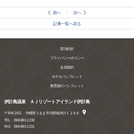
前へ
次へ
記事一覧へ戻る
宿泊約款
プライバシーポリシー
会員規約
ホテルパンフレット
教育旅行パンフレット
伊計島温泉 ＡＪリゾートアイランド伊計島
〒
904-2421
沖縄県うるま市与那城伊計１２８６
TEL
098-983-1230
FAX
098-983-1231