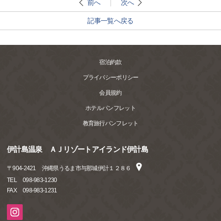
前へ
次へ
記事一覧へ戻る
宿泊約款
プライバシーポリシー
会員規約
ホテルパンフレット
教育旅行パンフレット
伊計島温泉 ＡＪリゾートアイランド伊計島
〒
904-2421
沖縄県うるま市与那城伊計１２８６
TEL
098-983-1230
FAX
098-983-1231