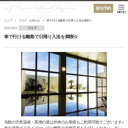
宿泊予約
MENU
トップ
ブログ・お知らせ
車で行ける離島で日帰り入浴を満喫☆
ブログ
2021/11/07
車で行ける離島で日帰り入浴を満喫☆
当館の天然温泉・黒潮の湯は外来のお客様もご利用可能でございます♪