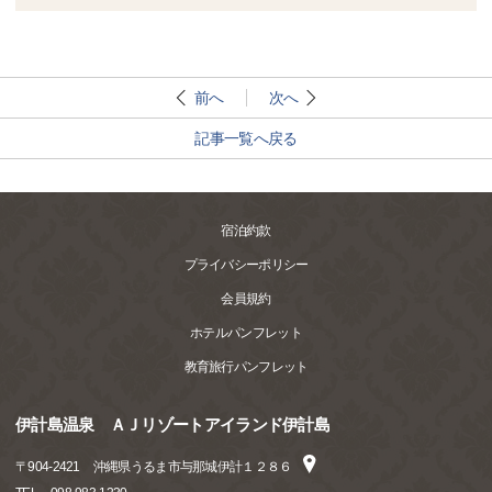
前へ
次へ
記事一覧へ戻る
宿泊約款
プライバシーポリシー
会員規約
ホテルパンフレット
教育旅行パンフレット
伊計島温泉 ＡＪリゾートアイランド伊計島
〒
904-2421
沖縄県うるま市与那城伊計１２８６