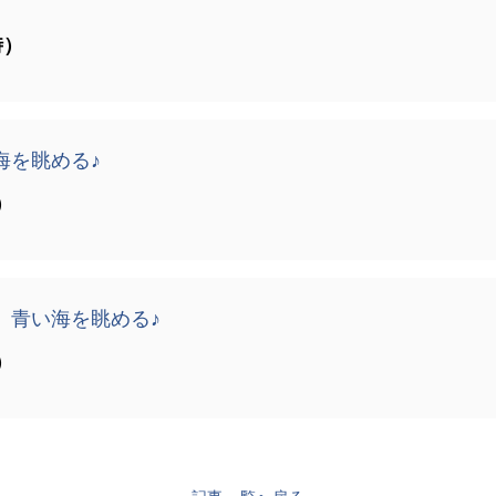
時）
海を眺める♪
）
】青い海を眺める♪
）