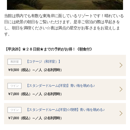
当館は県内でも有数な東海岸に面しているリゾートです！晴れている
日には絶景の朝日をご覧いただけます。是非ご宿泊の際は早起きを
し、朝日を満喫ください☆夜は満点の星空がお客さまをお迎えしま
す。
【早決28】★２８日前★までの予約がお得！《朝食付》
【コテージ（和洋室）】
和洋室
￥9,500（税込）～／人（2名利用時）
【スタンダードルーム(洋室)】青い海を眺める♪
ツイン
￥7,000（税込）～／人（2名利用時）
【スタンダードルーム(洋室)☆喫煙】青い海を眺める♪
ツイン
￥7,000（税込）～／人（2名利用時）