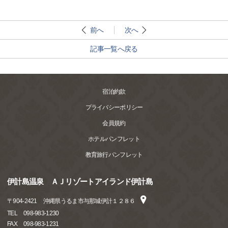
前へ
次へ
記事一覧へ戻る
宿泊約款
プライバシーポリシー
会員規約
ホテルパンフレット
教育旅行パンフレット
伊計島温泉 ＡＪリゾートアイランド伊計島
〒
904-2421
沖縄県うるま市与那城伊計１２８６
TEL
098-983-1230
FAX
098-983-1231