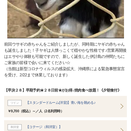
前回ウサギの赤ちゃんをご紹介しましたが、同時期にヤギの赤ちゃん
も誕生しました！子ヤギは人懐っこくて穏やかな性格です♪営業再開後
はエサやり体験も可能ですので、新しく誕生した伊計島の仲間たちに
ご家族の皆様で会いに来てください☆
（当館は新型コロナウィルスの感染拡大、沖縄県による緊急事態宣言
を受け、2/22まで休業しております）
【早決２８】早期予約★２８日前★がお得♪焼肉食べ放題！《夕朝食付》
【スタンダードルーム(洋室)】青い海を眺める♪
ツイン
￥9,700（税込）～／人（2名利用時）
【コテージ（和洋室）】
和洋室