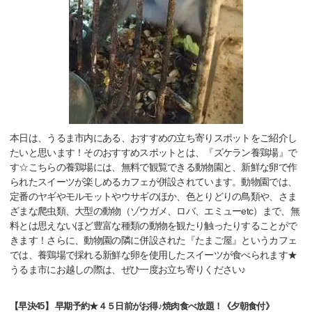
本日は、うるま市内にある、おすすめの立ち寄りスポットをご紹介し
たいと思います！そのおすすめスポットとは、『ズケラン養鶏場』で
す☆こちらの養鶏場には、無料で観覧できる動物園と、新鮮な卵で作
られたスイーツが楽しめるカフェが併設されています。動物園では、
定番のヤギやモルモットやウサギのほか、色とりどりの鳥類や、さま
ざまな爬虫類、大型の動物（ゾウガメ、ロバ、エミューetc）まで、無
料とは思えないほど豊富な種類の動物を観たり触ったりすることがで
きます！さらに、動物園の隣に併設された『たまご屋』というカフェ
では、養鶏場で採れる新鮮な卵を使用したスイーツが食べられます★
うるま市にお越しの際は、ぜひ一度お立ち寄りください♪
【早決45】 早期予約★４５日前がお得♪焼肉食べ放題！《夕朝食付》