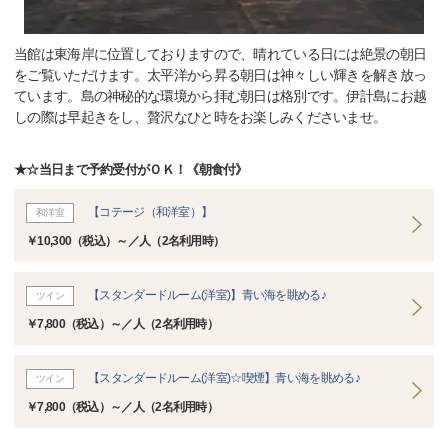
当館は東海岸に位置しておりますので、晴れている日には絶景の朝日
をご覧いただけます。太平洋から昇る朝日は神々しい輝きを解き放っ
ています。島の神秘的な環境から拝む朝日は格別です。伊計島にお越
しの際は早起きをし、贅沢なひと時をお楽しみくださいませ。
★☆当日まで予約受付がＯＫ！《朝食付》
【コテージ（和洋室）】
和洋室
￥10,300（税込）～／人（2名利用時）
【スタンダードルーム(洋室)】青い海を眺める♪
ツイン
￥7,800（税込）～／人（2名利用時）
【スタンダードルーム(洋室)☆喫煙】青い海を眺める♪
ツイン
￥7,800（税込）～／人（2名利用時）