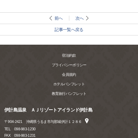
前へ
次へ
記事一覧へ戻る
宿泊約款
プライバシーポリシー
会員規約
ホテルパンフレット
教育旅行パンフレット
伊計島温泉 ＡＪリゾートアイランド伊計島
〒
904-2421
沖縄県うるま市与那城伊計１２８６
TEL
098-983-1230
FAX
098-983-1231