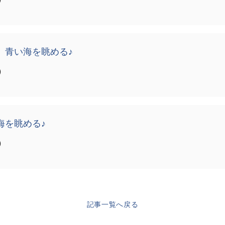
】青い海を眺める♪
）
海を眺める♪
）
記事一覧へ戻る