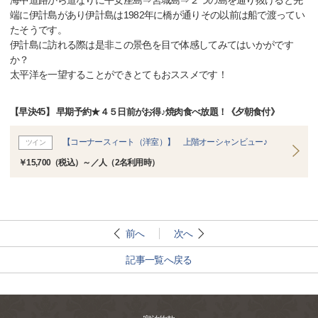
海中道路から道なりに平安座島⇒宮城島⇒２つの島を通り抜けると先
端に伊計島があり伊計島は1982年に橋が通りその以前は船で渡ってい
たそうです。
伊計島に訪れる際は是非この景色を目で体感してみてはいかがです
か？
太平洋を一望することができとてもおススメです！
【早決45】 早期予約★４５日前がお得♪焼肉食べ放題！《夕朝食付》
【コーナースィート（洋室）】 上階オーシャンビュー♪
ツイン
￥15,700（税込）～／人（2名利用時）
前へ
次へ
記事一覧へ戻る