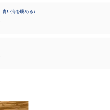
】青い海を眺める♪
）
）