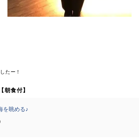
ましたー！
前【朝食付】
海を眺める♪
）