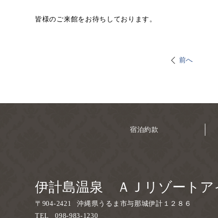
皆様のご来館をお待ちしております。
前へ
宿泊約款
伊計島温泉 ＡＪリゾートア
〒
904-2421
沖縄県うるま市与那城伊計１２８６
TEL
098-983-1230