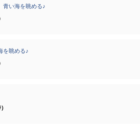
】青い海を眺める♪
）
海を眺める♪
）
時）