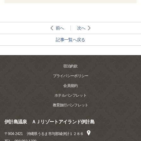
前へ
次へ
記事一覧へ戻る
宿泊約款
プライバシーポリシー
会員規約
ホテルパンフレット
教育旅行パンフレット
伊計島温泉 ＡＪリゾートアイランド伊計島
〒
904-2421
沖縄県うるま市与那城伊計１２８６