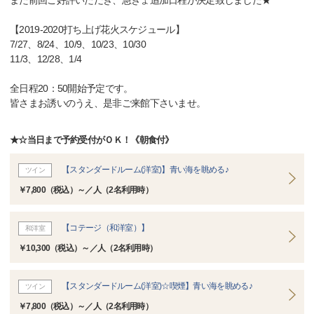
また前回ご好評いただき、急きょ追加日程が決定致しました★
【2019-2020打ち上げ花火スケジュール】
7/27、8/24、10/9、10/23、10/30
11/3、12/28、1/4
全日程20：50開始予定です。
皆さまお誘いのうえ、是非ご来館下さいませ。
★☆当日まで予約受付がＯＫ！《朝食付》
【スタンダードルーム(洋室)】青い海を眺める♪
ツイン
￥7,800（税込）～／人（2名利用時）
【コテージ（和洋室）】
和洋室
￥10,300（税込）～／人（2名利用時）
【スタンダードルーム(洋室)☆喫煙】青い海を眺める♪
ツイン
￥7,800（税込）～／人（2名利用時）