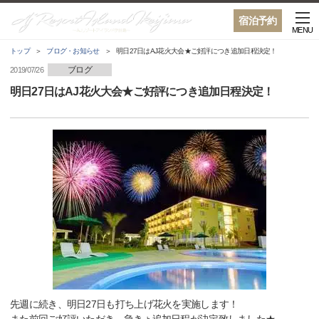
宿泊予約
MENU
トップ
ブログ・お知らせ
明日27日はAJ花火大会★ご好評につき追加日程決定！
ブログ
2019/07/26
明日27日はAJ花火大会★ご好評につき追加日程決定！
先週に続き、明日27日も打ち上げ花火を実施します！