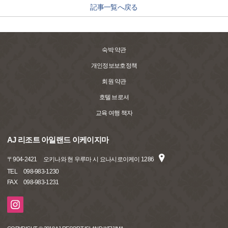
記事一覧へ戻る
숙박 약관
개인정보보호정책
회원 약관
호텔 브로셔
교육 여행 책자
AJ 리조트 아일랜드 이케이지마
〒
904-2421
오키나와 현 우루마 시 요나시로이케이 1286
TEL
098-983-1230
FAX
098-983-1231