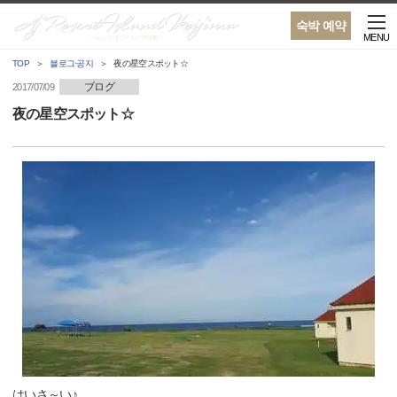
숙박 예약
MENU
TOP
블로그·공지
夜の星空スポット☆
ブログ
2017/07/09
夜の星空スポット☆
はいさ～い♪