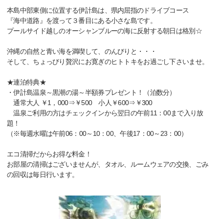
本島中部東側に位置する伊計島は、県内屈指のドライブコース
『海中道路』を渡って３番目にある小さな島です。
プールサイド越しのオーシャンブルーの海に反射する朝日は格別☆
沖縄の自然と青い海を満喫して、のんびりと・・・
そして、ちょっびり贅沢にお寛ぎのヒトトキをお過ごし下さいませ。
★連泊特典★
・伊計島温泉～黒潮の湯～半額券プレゼント！（泊数分）
通常大人 ￥1，000⇒￥500 小人￥600⇒￥300
温泉ご利用の方はチェックインから翌日の午前11：00まで入り放
題！
（※毎週水曜は午前06：00～10：00、午後17：00～23：00）
エコ清掃だからお得な料金！
お部屋の清掃はございませんが、タオル、ルームウェアの交換、ごみ
の回収は毎日行います。