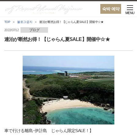
숙박 예약
MENU
TOP
블로그·공지
連泊が断然お得！【じゃらん夏SALE】開催中☆★
ブログ
2022/07/12
連泊が断然お得！【じゃらん夏SALE】開催中☆★
車で行ける離島･伊計島 じゃらん限定SALE！】