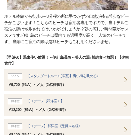
ホテル本館から徒歩6～8分程の所に手つかずの自然が残る希少なビー
チがございます！こちらのビーチは宿泊者専用ですので、当ホテルご
宿泊の際は散歩されてはいかがでしょうか？朝の涼しい時間帯がオス
スメです♪伊計島のビーチは県内でも透明度が高く、人気のビーチで
す。当館にご宿泊の際は是非ビーチもご利用くださいませ。
【早決60】温泉使い放題！～伊計島温泉～美人の湯♪焼肉食べ放題！【夕朝
食付】
【スタンダードルーム(洋室)】青い海を眺める♪
ツイン
￥9,700（税込）～／人（2名利用時）
【コテージ（和洋室）】
和洋室
￥12,200（税込）～／人（2名利用時）
【コテージ】 和洋室《定員６名様》
和洋室
￥8,100（税込）～／人（6名利用時）