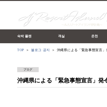
숙박 플랜
객실
온천
TOP
블로그·공지
沖縄県による「緊急事態宣言」
ブログ
沖縄県による「緊急事態宣言」発