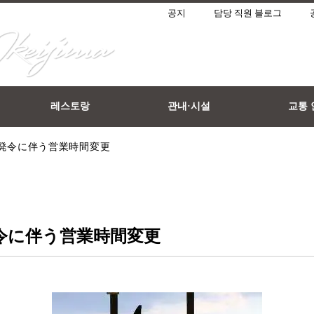
공지
담당 직원 블로그
레스토랑
관내·시설
교통 
発令に伴う営業時間変更
令に伴う営業時間変更