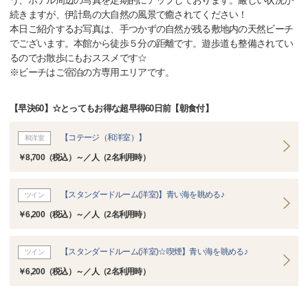
う、ホテル周辺の写真を定期的にアップしております。厳しい状況が
続きますが、伊計島の大自然の風景で癒されてください！
本日ご紹介するお写真は、手つかずの自然が残る敷地内の天然ビーチ
でございます。本館から徒歩５分の距離です。遊歩道も整備されてい
るのでお散歩にもおススメです☆
※ビーチはご宿泊の方専用エリアです。
【早決60】☆とってもお得な超早得60日前【朝食付】
【コテージ（和洋室）】
和洋室
￥8,700（税込）～／人（2名利用時）
【スタンダードルーム(洋室)】青い海を眺める♪
ツイン
￥6,200（税込）～／人（2名利用時）
【スタンダードルーム(洋室)☆喫煙】青い海を眺める♪
ツイン
￥6,200（税込）～／人（2名利用時）