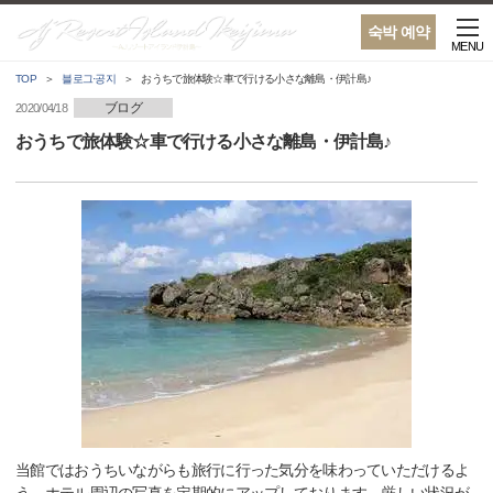
숙박 예약
MENU
TOP
블로그·공지
おうちで旅体験☆車で行ける小さな離島・伊計島♪
ブログ
2020/04/18
おうちで旅体験☆車で行ける小さな離島・伊計島♪
当館ではおうちいながらも旅行に行った気分を味わっていただけるよ