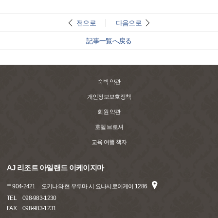
전으로
다음으로
記事一覧へ戻る
숙박 약관
개인정보보호정책
회원 약관
호텔 브로셔
교육 여행 책자
AJ 리조트 아일랜드 이케이지마
〒
904-2421
오키나와 현 우루마 시 요나시로이케이 1286
TEL
098-983-1230
FAX
098-983-1231