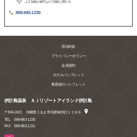
人工知能が相手なので気軽に聞ける
098-983-1230
宿泊約款
プライバシーポリシー
会員規約
ホテルパンフレット
教育旅行パンフレット
伊計島温泉 ＡＪリゾートアイランド伊計島
〒
904-2421
沖縄県うるま市与那城伊計１２８６
TEL
098-983-1230
FAX
098-983-1231